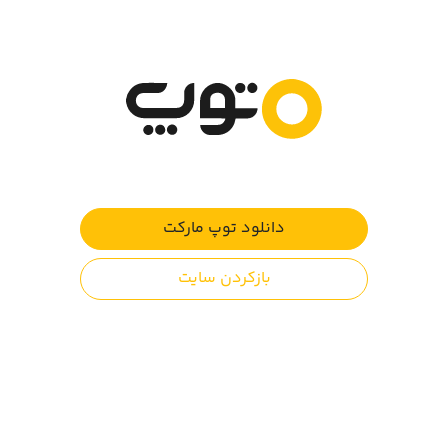
ریل‌های قطار را تا قبل از رسیدن آن درست کنید...همراه با
هیجان فراوان!!!
سعی کنید هر مرحله را با سه ستاره پشت سر گذارید!!!
والدین عزیز توجه کنند:
این بازی توسط نظام ESRA رده بندی سنی نشده است. در
بررسی ما به دلیل عدم وجود محتوای آسیب رسان، انجام این
دانلود توپ مارکت
بازی برای همه سنین مناسب است.
بازکردن سایت
نظرات کاربران