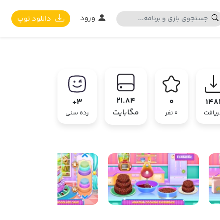
ورود
دانلود توپ
21.84
3+
0
148
مگابایت
ریافت
0 نفر
رده سنی