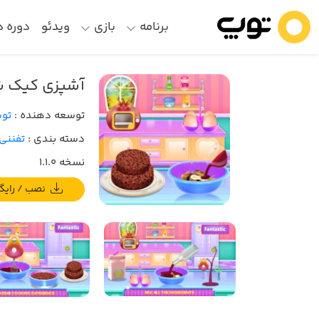
برنامه
بازی
ویدئو
دوره 
آشپزی کیک ش
توسعه دهنده :
توس
دسته بندی :
تفننی 
نسخه 1.1.0
نصب / رایگان