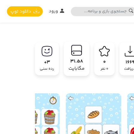
ورود
دانلود توپ
31.58
3+
0
166
مگابایت
ریافت
0 نفر
رده سنی