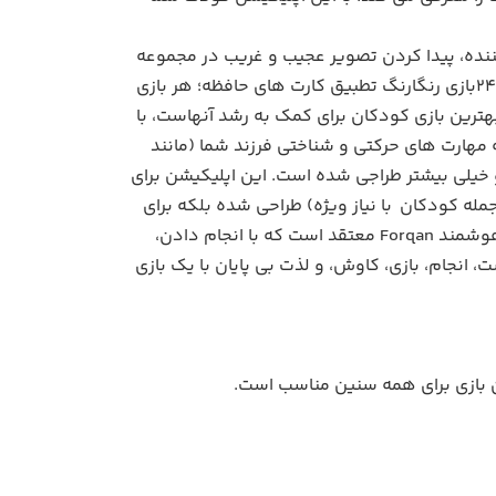
طح تمرین ذهنی تطبیق شکل به سایه آن ✔ تفاوتها: شامل 48 سطح سرگرم کننده، پیدا کردن تصویر عجیب و غریب در مجموعه
ای از تصاویر. ✔تطبیق تصاویر: شامل 24 بازی هیجان انگیز از تطبیق تصاویر با مجموعه های آنها. ✔ بازی حافظه: شامل 24بازی رنگارنگ تطبیق کارت های حافظه؛ هر بازی
ترین بازی کودکان برای کمک به رشد آنهاست، با
 خاص برای کمک به، ورزش و توسعه مهارت های حرکتی و شناختی فرزند شما (مانند
خیلی بیشتر طراجی شده است. این اپلیکیشن برای
ودک شما ماهی دو بار به روز رسانی میشود. این برنامه آموزشی عالی نه تنها برای کودکان 3+ (از جمله کودکان با نیاز ویژه) طراحی شده بلکه برای
هر والدین، معلمان یا سایر متخصصانی که در زمینه توسعه کودک مشغول به کار هستند، طراحی شده است . فناوری هوشمند Forqan معتقد است که با انجام دادن،
 انجام، بازی، کاوش، و لذت بی پایان با یک بازی