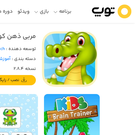
برنامه
بازی
ویدئو
دوره 
مربی ذهن کو
توسعه دهنده :
ech
دسته بندی :
آموزش
نسخه 2.8.4
نصب / رایگان