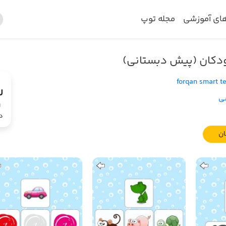
های آموزشی
مجله توپ
دکان (پیش دبستانی)
forqan smart t
ی
9
د