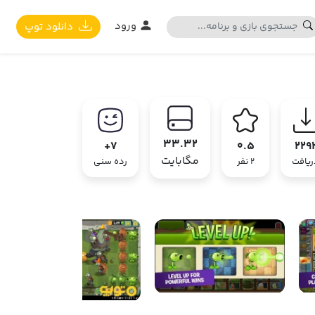
ورود
دانلود توپ
33.32
7+
0.5
229
مگابایت
ریافت
2 نفر
رده سنی