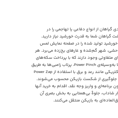
ی گیاهان از انواع دفاعی یا تهاجمی را در
 گیاهان شما به قدرت خورشید نیاز دارید.
ی خورشید تولید شده را در صفحه‌ نمایش لمس
وحشی، شهر گم‌شده و غار‌های یخ‌زده می‌برد. هر
ی متفاوتی وجود دارند که با پرداخت سکه‌‌های
به‌دست آورده شده در روند بازی، می‌توانید آنها را به‌دست آورید یا خریداری کنید؛ قدرت هایی مانند: گردن زدن زامبی‌ها به‌وسیله‌ی Power Pinch، پرتاب زامبی‌ها به طریق
کشیدن انگشت روی صفحه و بیرون انداختن آنها از میدان جنگ به‌وسیله‌ی Power Toss، نابود کردن زامبی‌ها با قدرت الکتریکی مانند رعد و برق با استفاده از Power Zap
حل و جلوگیری از شکست بازیکن محسوب می‌شوند.
رنامه‌ای و واریز وجه نقد، اقدام به خرید آنها
ار شاداب، جلوۀ بی‌همتایی به بخش بصری آن
لعاده‌ای به بازیکن منتقل می‌کنند.