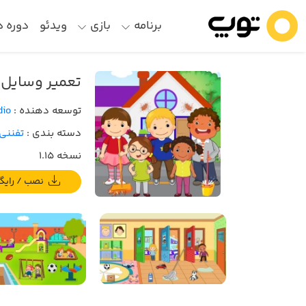
برنامه
بازی
ویدئو
دوره 
تعمیر وسایل 
توسعه دهنده :
dio
دسته بندی :
تفننی 
نسخه 1.15
نصب / رایگان