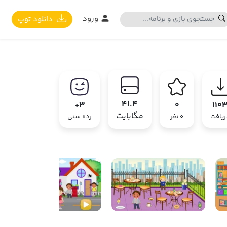
ورود
دانلود توپ
41.4
3+
0
110
مگابایت
ریافت
0 نفر
رده سنی