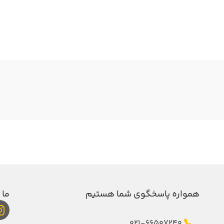
همواره پاسخگوی شما هستیم
ما 
021-66507240