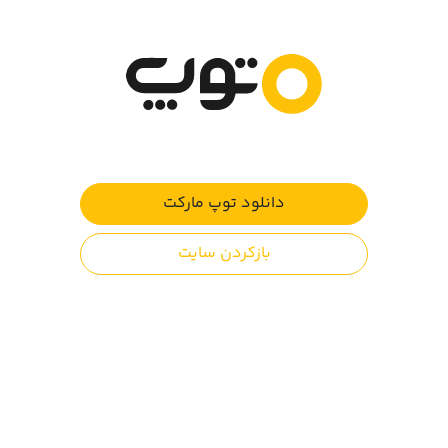
والدین عزیز توجه کنند:
به دلیل وجود خشونت همراه با خون، انجام این بازی برای ۱۲+
سال مناسب است.
بازی جدید تولید شده توسط استودیو گونای, تولید کننده
دانلود توپ مارکت
بازیهای
خاک, جدل بر روی سرعت, دلاور
و ...
بازکردن سایت
تمام شهرهای اسیر در دستان تروریستها آزاد شده اند ولی
نیروهای اعزامی از آزادسازی آخرین شهر گرفتار در دستان آنها
باز مانده اند, تکاور که معروفترین سرباز از گردان ضد تروریست
بوده و به ممکن کننده غیر ممکنها معروف است برای نابودی
آخرین پایگاه نیروهای داعشی اعزام میگردد.
نکات کلیدی بازی: