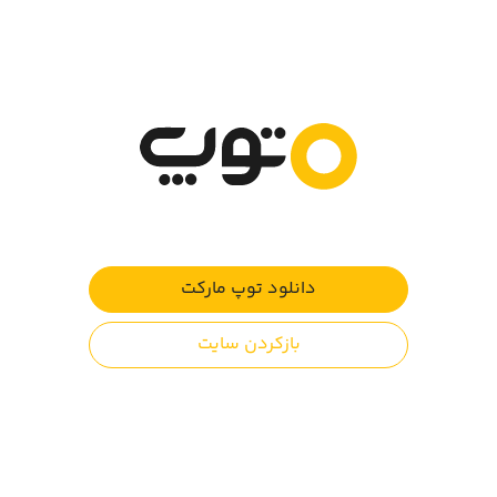
با انواع ماشین‌ها از جمله بیل مکانیکی، کامیون‌های دامپر،
بولدوزر، جرثقیل، خودروهای حمل نخاله و ... رانندگی کنید و در
این شبیه‌ساز ساخت و ساز در جاده‌های بین شهری،
کوهستانی، معدن، صحرا و شهر‌ برانید.
بیش از ۸۰ مرحله متنوع در ۸ حالت بازی.
انجام این بازی به کودکان کمک میکند:
دانلود توپ مارکت
با انواع وسایل نقلیه عمرانی آشنا شوند
بازکردن سایت
نظرات کاربران