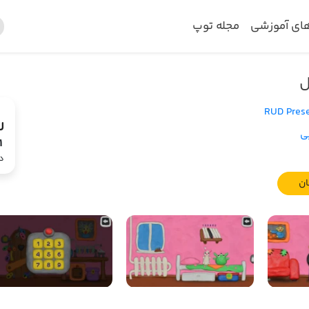
های آموزشی
مجله توپ
RUD Pres
ی
1
د