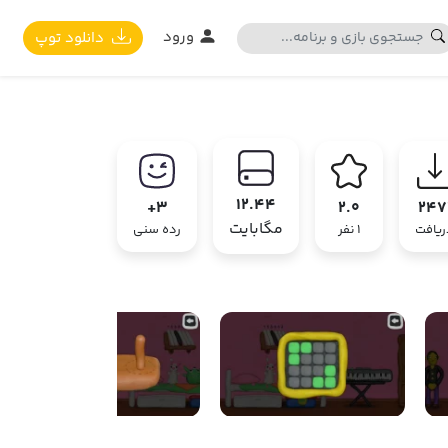
ورود
دانلود توپ
12.44
3+
2.0
247
مگابایت
ریافت
1 نفر
رده سنی