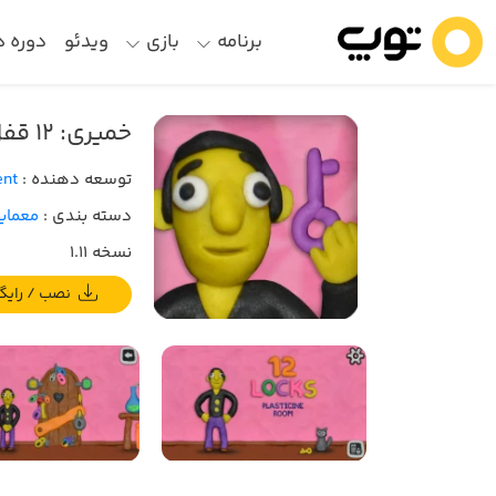
برنامه
بازی
ویدئو
دوره 
خمیری: ۱۲ قفل
توسعه دهنده :
ent
دسته بندی :
معمای
نسخه 1.11
نصب / رایگان