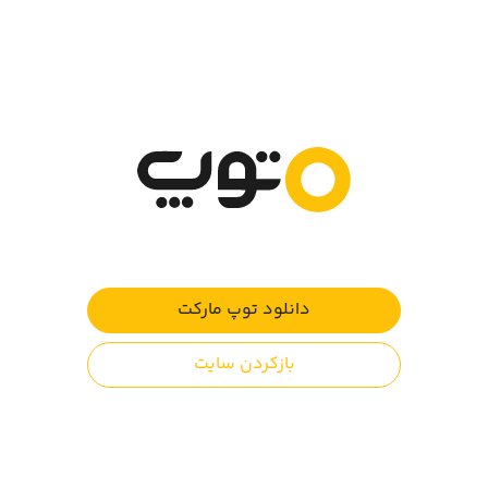
انجام بازی دقیقاً به همان صورت است که با گذشت زمان و
برآورده نشدن درخواست افراد، با چهره‌ای ناراضی از جلوی
موکب می‌روند. زمانی که مرحله را اصطلاحاً می‌بازید بازی از شما
می‌پرسد "میخوای از بچه‌های محل کمک بگیری؟" که از نکات
جالب توجه و متفاوت پیر بابا است که با یک جمله آموزنده
بازیکن را به همکاری و کمک کردن تشویق می‌کند.
ویژگی‌های بازی:
طراحی گرافیکی خوب و خوش رنگ و لعاب
قرار دادن بازیکن در حال و هوای محرم با پخش صوت
دانلود توپ مارکت
مداحی‌های آشنا
ترویج کار خوب پذیرایی از عزاداران و زائران ابا عبدالله الحسین
بازکردن سایت
(ع)
بومی کردن و ایرانی کردن سبک تکراری آشپزی با کمی چاشنی
خلاقیت