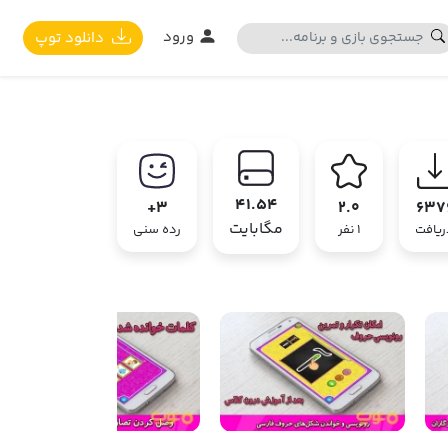
ورود
دانلود توپ
41.54
3+
2.0
637
مگابایت
ریافت
1 نفر
رده سنی