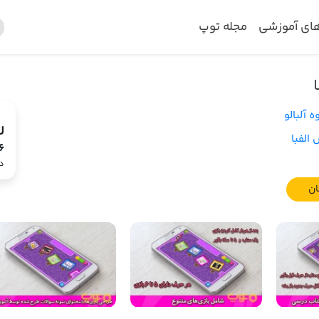
های آموزشی
مجله توپ
ه آلبالو
الفبا
6
د