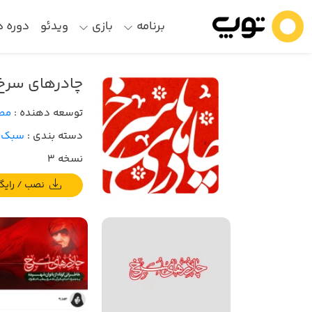
برنامه
بازی
ویدئو
دوره 
چادرهای سرخ
توسعه دهنده :
مط
دسته بندی :
سبک ز
نسخه 3
نصب / رایگان