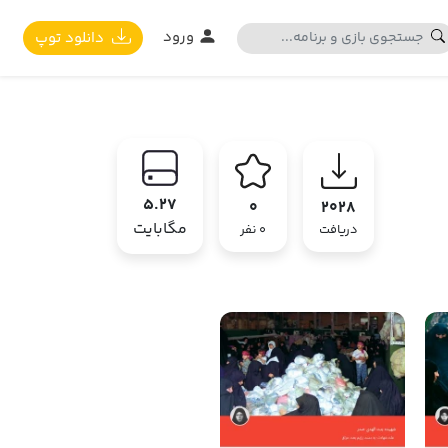
ورود
دانلود توپ
5.27
0
2028
مگابایت
دریافت
0 نفر