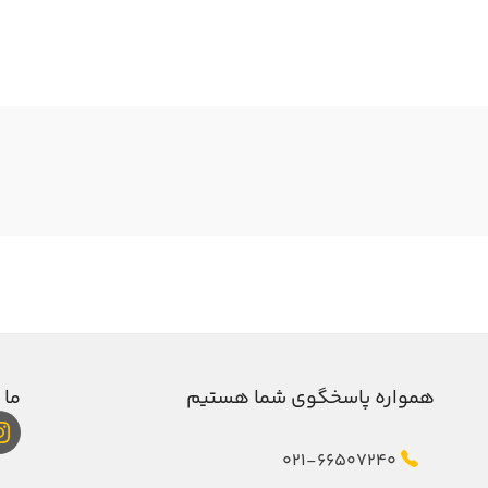
همواره پاسخگوی شما هستیم
ما 
021-66507240