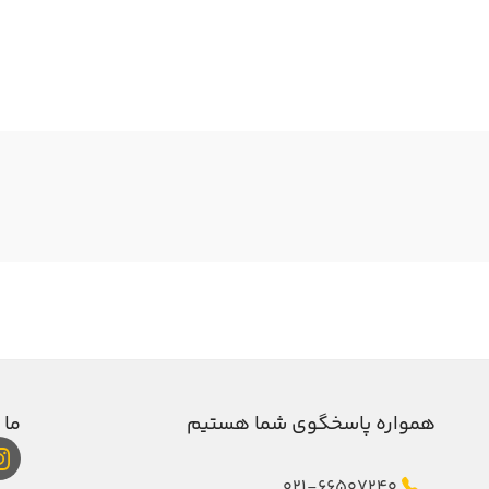
همواره پاسخگوی شما هستیم
ما 
021-66507240