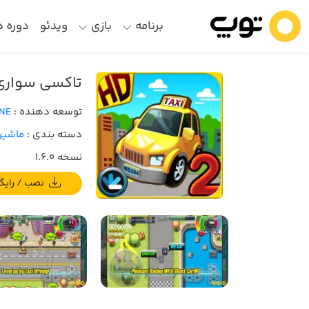
برنامه
بازی
ویدئو
دوره 
تاکسی سواری 
توسعه دهنده :
NE
دسته بندی :
ماشین
نسخه 1.6.0
نصب / رایگان