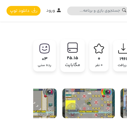
ورود
دانلود توپ
25.15
3+
0
1961
مگابایت
ریافت
0 نفر
رده سنی