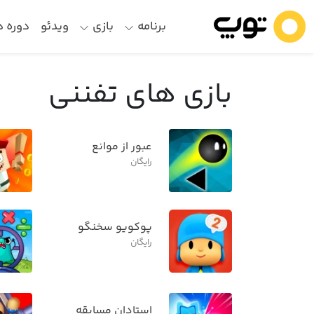
برنامه
بازی
ویدئو
دوره 
بازی های تفننی
عبور از موانع
رایگان
پوکویو سخنگو
رایگان
استادان مسابقه